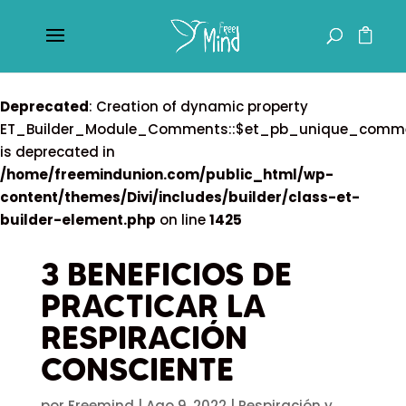
Deprecated
: Creation of dynamic property
ET_Builder_Module_Comments::$et_pb_unique_comm
is deprecated in
/home/freemindunion.com/public_html/wp-
content/themes/Divi/includes/builder/class-et-
builder-element.php
on line
1425
3 BENEFICIOS DE
PRACTICAR LA
RESPIRACIÓN
CONSCIENTE
por
Freemind
|
Ago 9, 2022
|
Respiración y