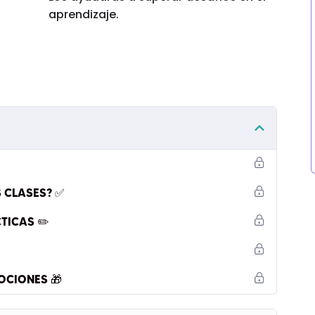
aprendizaje.
 CLASES? ✅
TICAS ✏️
OCIONES 🎁