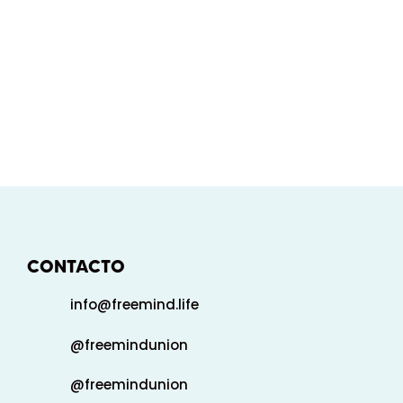
CONTACTO
info@freemind.life
@freemindunion
@freemindunion