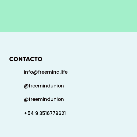
CONTACTO
info@freemind.life
@freemindunion
@freemindunion
+54 9 3516779621