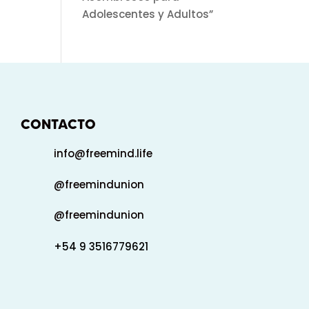
Adolescentes y Adultos”
CONTACTO
info@freemind.life
@freemindunion
@freemindunion
+54 9 3516779621