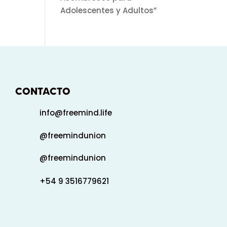
Adolescentes y Adultos”
CONTACTO
info@freemind.life
@freemindunion
@freemindunion
+54 9 3516779621