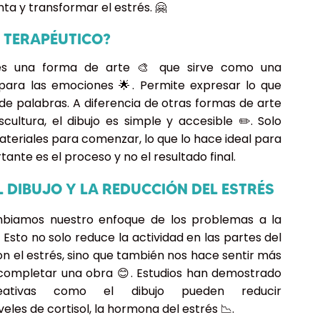
a y transformar el estrés. 🤗
G
E
O TERAPÉUTICO?
L
O
o es una forma de arte 🎨 que sirve como una
E
M
 para las emociones 🌟. Permite expresar lo que
de palabras. A diferencia de otras formas de arte
cultura, el dibujo es simple y accesible ✏️. Solo
«
teriales para comenzar, lo que lo hace ideal para
a
tante es el proceso y no el resultado final.
L DIBUJO Y LA REDUCCIÓN DEL ESTRÉS
biamos nuestro enfoque de los problemas a la
 Esto no solo reduce la actividad en las partes del
n el estrés, sino que también nos hace sentir más
l completar una obra 😊. Estudios han demostrado
reativas como el dibujo pueden reducir
veles de cortisol, la hormona del estrés 📉.