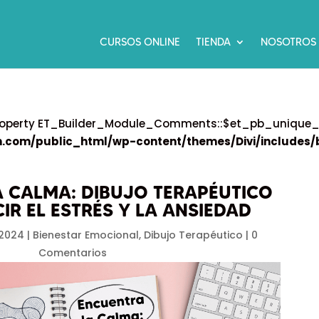
CURSOS ONLINE
TIENDA
NOSOTROS
 property ET_Builder_Module_Comments::$et_pb_uniqu
.com/public_html/wp-content/themes/Divi/includes/b
 CALMA: DIBUJO TERAPÉUTICO
IR EL ESTRÉS Y LA ANSIEDAD
 2024
|
Bienestar Emocional
,
Dibujo Terapéutico
|
0
C
Comentarios
M
Q
N
O
P