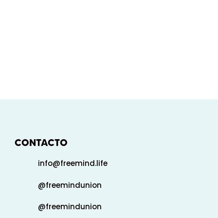
CONTACTO
info@freemind.life
@freemindunion
@freemindunion