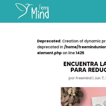
Deprecated
: Creation of dynamic
deprecated in
/home/freemindunion
element.php
on line
1425
ENCUENTRA LA
PARA REDUC
por
Freemind
|
Jun 7,