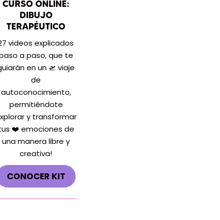
CURSO ONLINE:
DIBUJO
TERAPÉUTICO
27 videos explicados
paso a paso, que te
guiarán en un 🛫 viaje
de
autoconocimiento,
permitiéndote
xplorar y transformar
tus ❤️ emociones de
una manera libre y
creativa!
CONOCER KIT