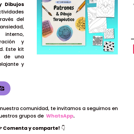
y Dibujos
ividades
ravés del
ansiedad,
interno,
ración y
. Este kit
ar de una
elajante y
🥰
e nuestra comunidad, te invitamos a seguirnos en
nuestros grupos de
WhatsApp
.

Comenta y comparte!
👇