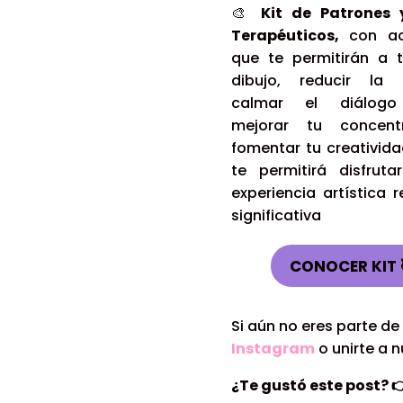
🎨
Kit de Patrones 
Terapéuticos,
con act
que te permitirán a t
dibujo, reducir la 
calmar el diálogo 
mejorar tu concent
fomentar tu creatividad
te permitirá disfrut
experiencia artística r
significativa
CONOCER KIT 
Si aún no eres parte d
Instagram
o unirte a 
¿Te gustó este post?
