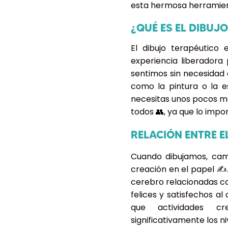
esta hermosa herramient
¿QUÉ ES EL DIBUJ
El dibujo terapéutic
experiencia liberadora
sentimos sin necesidad 
como la pintura o la es
necesitas unos pocos ma
todos 👥, ya que lo impor
RELACIÓN ENTRE E
Cuando dibujamos, cam
creación en el papel ✍️.
cerebro relacionadas co
felices y satisfechos a
que actividades c
significativamente los ni