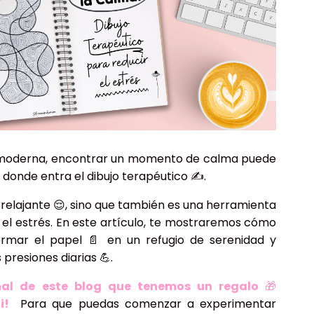
E
E
R
da moderna, encontrar un momento de calma puede
E
s donde entra el dibujo terapéutico ✍️.
R
O
E
 relajante 😌, sino que también es una herramienta
el estrés. En este artículo, te mostraremos cómo
ormar el papel 📄 en un refugio de serenidad y
 presiones diarias 💪.
nal de este blog que tenemos un regalo
🎁
ti!
Para que puedas comenzar a experimentar