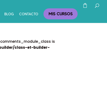
MIS CURSOS
BLOG
CONTACTO
e_comments_module_class is
uilder/class-et-builder-
ÓMO HACER UN
URO DE LA VISIÓN
UE SÍ FUNCIONE (Y
O TERMINE
LVIDADO EN UNA
ARED)