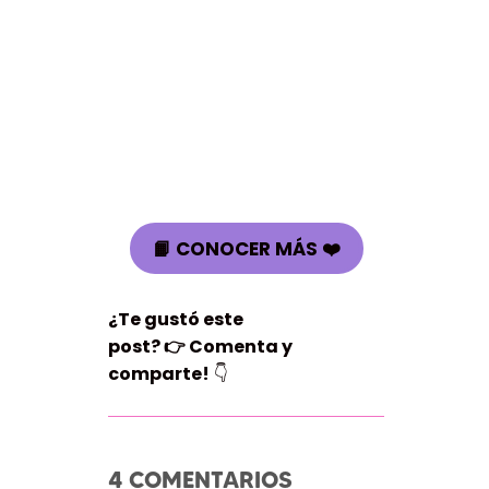
📙 CONOCER MÁS ❤️
¿Te gustó este
post?
👉
Comenta y
comparte!
👇
4 COMENTARIOS