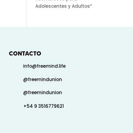
Adolescentes y Adultos”
CONTACTO
info@freemind.life
@freemindunion
@freemindunion
+54 9 3516779621