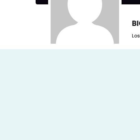
B
Los