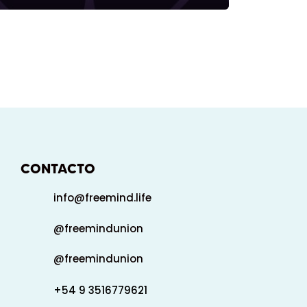
CONTACTO
info@freemind.life
@freemindunion
@freemindunion
+54 9 3516779621