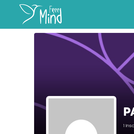
P
1
Insc