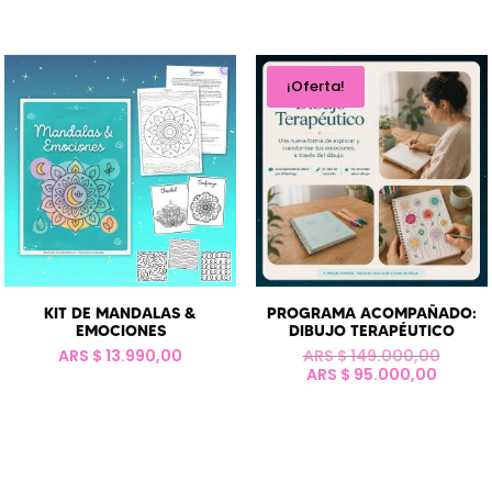
original
precio
precio
origina
era:
actual
actual
era:
ARS
es:
es:
ARS
$ 55.960,00.
ARS
ARS
$ 62.0
$ 44.900,00.
$ 53.9
¡Oferta!
KIT DE MANDALAS &
PROGRAMA ACOMPAÑADO:
EMOCIONES
DIBUJO TERAPÉUTICO
El
ARS $
13.990,00
ARS $
149.000,00
El
precio
ARS $
95.000,00
precio
origin
actual
era:
es:
ARS
ARS
$ 149.
$ 95.0