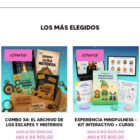
LOS MÁS ELEGIDOS
¡Oferta!
¡Oferta!
COMBO X4: EL ARCHIVO DE
EXPERIENCIA MINDFULNESS –
LOS ESCAPES Y MISTERIOS
KIT INTERACTIVO + CURSO
El
El
ARS $
55.960,00
ARS $
62.000,00
precio
El
El
precio
ARS $
44.900,00
ARS $
53.900,00