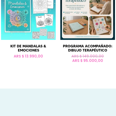
KIT DE MANDALAS &
PROGRAMA ACOMPAÑADO:
EMOCIONES
DIBUJO TERAPÉUTICO
El
ARS $
13.990,00
ARS $
149.000,00
El
precio
ARS $
95.000,00
precio
origin
actual
era:
es:
ARS
ARS
$ 149.
$ 95.0