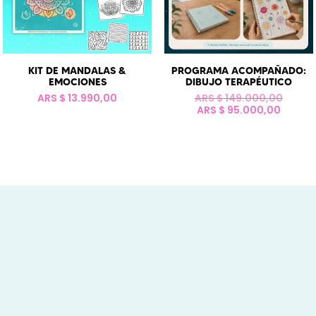
KIT DE MANDALAS &
PROGRAMA ACOMPAÑADO:
EMOCIONES
DIBUJO TERAPÉUTICO
El
ARS $
13.990,00
ARS $
149.000,00
El
precio
ARS $
95.000,00
precio
origin
actual
era:
es:
ARS
ARS
$ 149.
$ 95.0