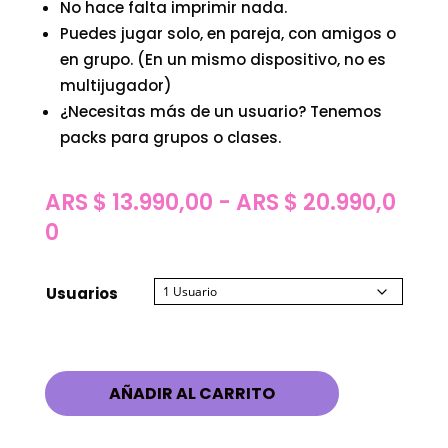
No hace falta imprimir nada.
Puedes jugar solo, en pareja, con amigos o
en grupo. (En un mismo dispositivo, no es
multijugador)
¿Necesitas más de un usuario? Tenemos
packs para grupos o clases.
ARS $
13.990,00
-
ARS $
20.990,0
Rango
0
de
precios:
Usuarios
desde
ARS
$ 13.990,00
AÑADIR AL CARRITO
hasta
ARS