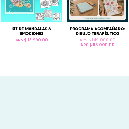
KIT DE MANDALAS &
PROGRAMA ACOMPAÑADO:
EMOCIONES
DIBUJO TERAPÉUTICO
El
ARS $
13.990,00
ARS $
149.000,00
El
precio
ARS $
95.000,00
precio
origin
actual
era:
es:
ARS
ARS
$ 149.
$ 95.0