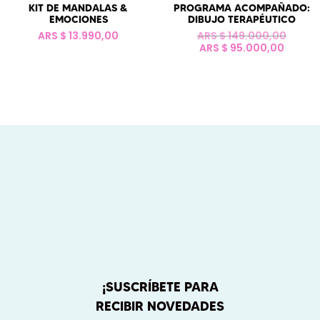
KIT DE MANDALAS &
PROGRAMA ACOMPAÑADO:
EMOCIONES
DIBUJO TERAPÉUTICO
El
ARS $
13.990,00
ARS $
149.000,00
El
precio
ARS $
95.000,00
precio
origin
actual
era:
es:
ARS
ARS
$ 149.
$ 95.0
¡SUSCRÍBETE PARA
RECIBIR NOVEDADES