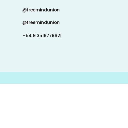
@freemindunion
@freemindunion
+54 9 3516779621