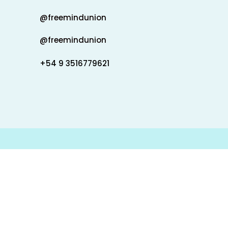
@freemindunion
@freemindunion
+54 9 3516779621