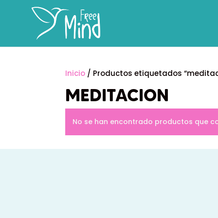
Inicio
/ Productos etiquetados “meditac
MEDITACION
No se han encontrado productos que coi