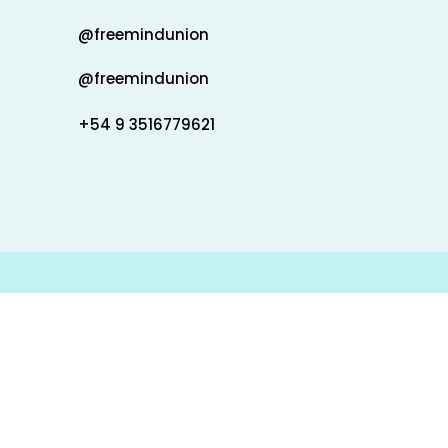
@freemindunion
@freemindunion
+54 9 3516779621