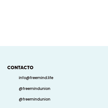
CONTACTO
info@freemind.life
@freemindunion
@freemindunion