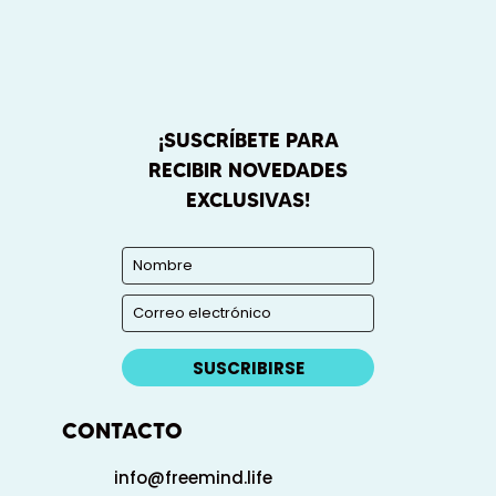
¡SUSCRÍBETE PARA
RECIBIR NOVEDADES
EXCLUSIVAS!
SUSCRIBIRSE
CONTACTO
info@freemind.life