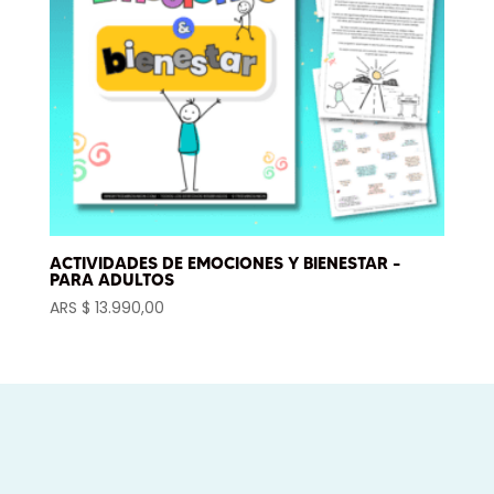
ACTIVIDADES DE EMOCIONES Y BIENESTAR –
PARA ADULTOS
ARS $
13.990,00