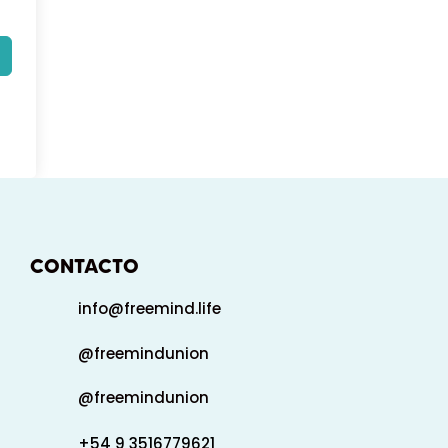
CONTACTO
info@freemind.life
@freemindunion
@freemindunion
+54 9 3516779621