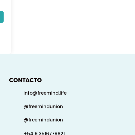
CONTACTO
info@freemind.life
@freemindunion
@freemindunion
+54 9 3516779621