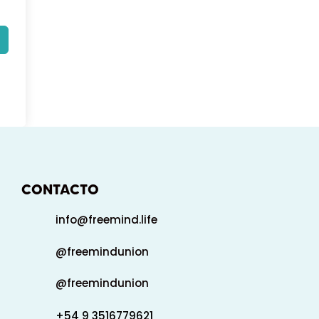
CONTACTO
info@freemind.life
@freemindunion
@freemindunion
+54 9 3516779621