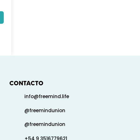
CONTACTO
info@freemind.life
@freemindunion
@freemindunion
+54 9 3516779621