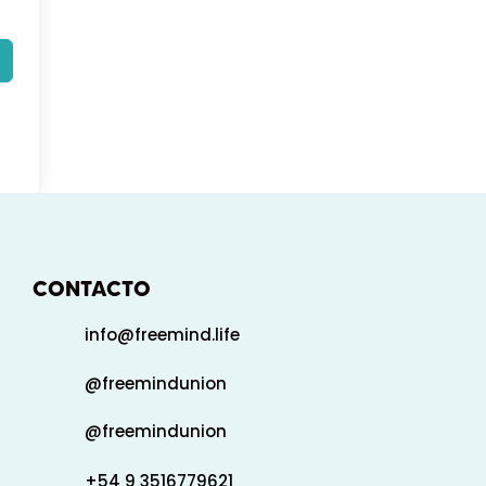
CONTACTO
info@freemind.life
@freemindunion
@freemindunion
+54 9 3516779621