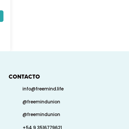
CONTACTO
info@freemind.life
@freemindunion
@freemindunion
+54 9 3516779621